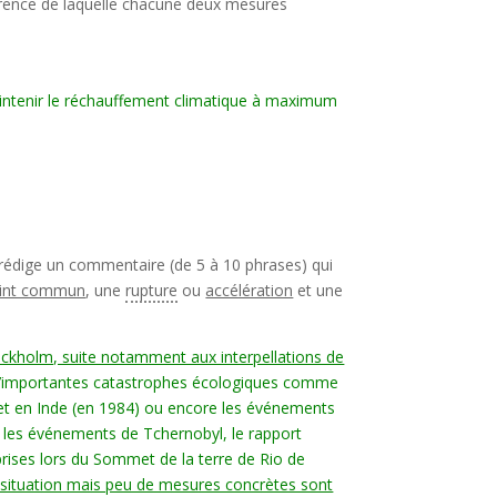
rence de laquelle chacune deux mesures
maintenir le réchauffement climatique à maximum
rédige un commentaire (de 5 à 10 phrases) qui
int commun
, une
rupture
ou
accélération
et une
ockholm, suite notamment aux interpellations de
s, d’importantes catastrophes écologiques comme
 et en Inde (en 1984) ou encore les événements
s les événements de Tchernobyl, le rapport
prises lors du Sommet de la terre de Rio de
la situation mais peu de mesures concrètes sont