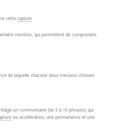
dre cette
rupture
.
e première mention, qui permettent de comprendre
ce de laquelle chacune deux mesures choisies
rédige un commentaire (de 5 à 10 phrases) qui
upture
ou accélération, une permanence et une