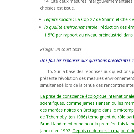
14. Cite deux mesures intergouvernementales e
choisies est issue.
l’équité sociale
: La Cop 27 de Sharm el Cheik v
la qualité environnementale
: réduction des ém
1,5°C par rapport au niveau préindustriel dans
Rédiger un court texte
Une fois les réponses aux questions précédentes cor
15. Sur la base des réponses aux questions pré
présente l’évolution des mesures environnemen
simultanéité
lors de la tenue des rencontres inte
La prise de conscience écologique international
scientifiques, comme James Hansen ou les me
des marées noires en Bretagne dans le mi-temps 
de Tchernobyl (en 1986) témoignent du rôle parf
Brundtland mentionne pour la première fois la no
Janeiro en 1992.
Depuis ce dernier, la majorité 