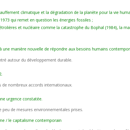
hauffement climatique et la dégradation de la planète pour la vie hum
1973 qui remet en question les énergies fossiles ;
 pétrolières et nucléaire comme la catastrophe du Bophal (1984), la m
ir à une manière nouvelle de répondre aux besoins humains contempora
tré autour du développement durable.
2.
s de nombreux accords internationaux.
une urgence constatée.
 peu de mesures environnementales prises.
sme / le capitalisme contemporain