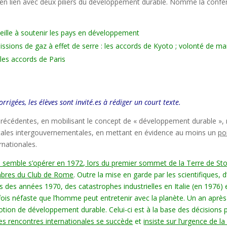
n lien avec deux piliers du développement durable. Nomme la confé
eille à soutenir les pays en développement
issions de gaz à effet de serre : les accords de Kyoto ; volonté de 
 les accords de Paris
rigées, les élèves sont invité.es à rédiger un court texte.
cédentes, en mobilisant le concept de « développement durable », 
tales intergouvernementales, en mettant en évidence au moins un
po
rnationales.
e semble s’opérer en 1972, lors du premier sommet de la Terre de St
mbres du Club de Rome
. Outre la mise en garde par les scientifique
des années 1970, des catastrophes industrielles en Italie (en 1976)
ois néfaste que l’homme peut entretenir avec la planète. Un an aprè
tion de développement durable. Celui-ci est à la base des décisions 
des rencontres internationales se succède
et
insiste sur l’urgence de 