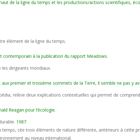
haut de la ligne du temps et les productions/actions scientifiques, é
tre élément de la ligne du temps.
t contemporain à la publication du rapport Meadows.
 les dirigeants mondiaux.
t aux premier et troisième sommets de la Terre, il semble ne pas y a
pédia, relève deux explications contextuelles qui permet de compren
nald Reagan pour l’écologie.
durable.
1987
 du temps, cite trois éléments de nature différente, antérieurs à cett
vironnement au niveau international.