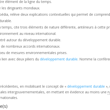
tre élément de la ligne du temps.
 les dirigeants mondiaux.
pédia, relève deux explications contextuelles qui permet de compren
urable.
 du temps, cite trois éléments de nature différente, antérieurs à cett
vironnement au niveau international.
tré autour du développement durable.
 de nombreux accords internationaux.
peu de mesures environnementales prises.
lien avec deux piliers du
développement durable
. Nomme la conféren
écédentes, en mobilisant le concept de «
développement durable
», 
tales intergouvernementales, en mettant en évidence au moins une
r
rnationales.
e(s)