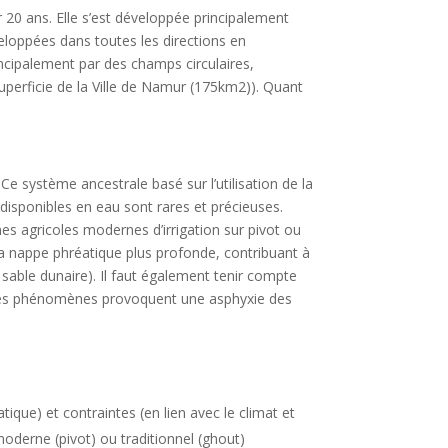
r 20 ans. Elle s’est développée principalement
veloppées dans toutes les directions en
incipalement par des champs circulaires,
 superficie de la Ville de Namur (175km2)). Quant
e système ancestrale basé sur l’utilisation de la
isponibles en eau sont rares et précieuses.
 agricoles modernes d’irrigation sur pivot ou
a nappe phréatique plus profonde, contribuant à
 sable dunaire). Il faut également tenir compte
e. Ces phénomènes provoquent une asphyxie des
ique) et contraintes (en lien avec le climat et
 moderne (pivot) ou traditionnel (ghout)