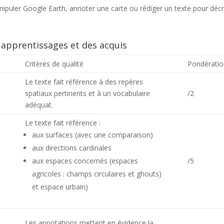
anipuler Google Earth, annoter une carte ou rédiger un texte pour déc
s apprentissages et des acquis
Critères de qualité
Pondérati
Le texte fait référence à des repères
spatiaux pertinents et à un vocabulaire
/2
adéquat.
Le texte fait référence :
aux surfaces (avec une comparaison)
aux directions cardinales
aux espaces concernés (espaces
/5
agricoles : champs circulaires et ghouts)
et espace urbain)
Les annotations mettent en évidence la