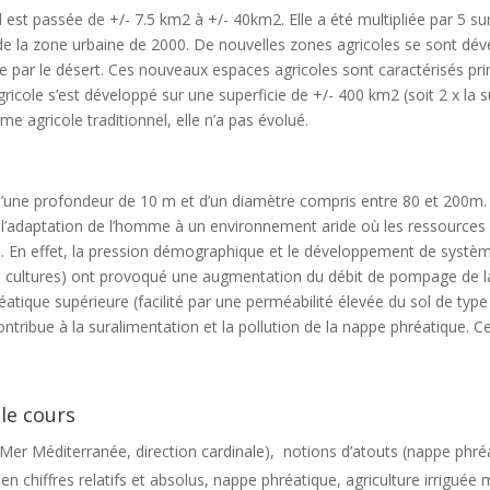
d est passée de +/- 7.5 km2 à +/- 40km2. Elle a été multipliée par 5 su
tre de la zone urbaine de 2000. De nouvelles zones agricoles se sont dé
e par le désert. Ces nouveaux espaces agricoles sont caractérisés pr
agricole s’est développé sur une superficie de +/- 400 km2 (soit 2 x la
me agricole traditionnel, elle n’a pas évolué.
 d’une profondeur de 10 m et d’un diamètre compris entre 80 et 200m. C
’adaptation de l’homme à un environnement aride où les ressources d
En effet, la pression démographique et le développement de systèmes
de cultures) ont provoqué une augmentation du débit de pompage de l
tique supérieure (facilité par une perméabilité élevée du sol de type
contribue à la suralimentation et la pollution de la nappe phréatiqu
le cours
Mer Méditerranée, direction cardinale), notions d’atouts (nappe phréat
 en chiffres relatifs et absolus, nappe phréatique, agriculture irriguée