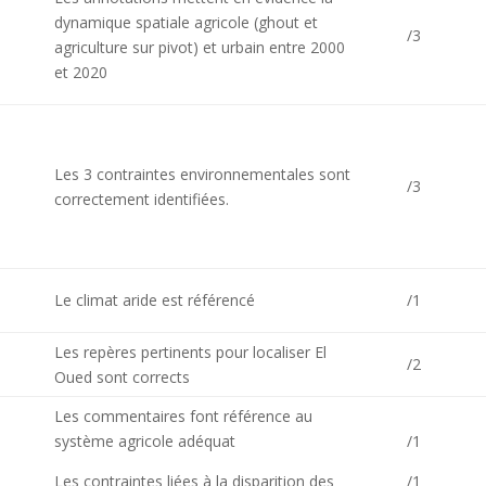
dynamique spatiale agricole (ghout et
/3
agriculture sur pivot) et urbain entre 2000
et 2020
Les 3 contraintes environnementales sont
/3
correctement identifiées.
Le climat aride est référencé
/1
Les repères pertinents pour localiser El
/2
Oued sont corrects
Les commentaires font référence au
système agricole adéquat
/1
Les contraintes liées à la disparition des
/1