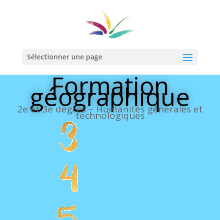
Sélectionner une page
Formation
géographique
2e et 3e degrés – Humanités générales et
technologiques