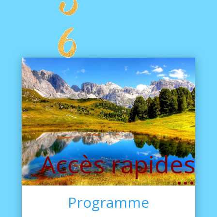
Accès rapides
…
Programme