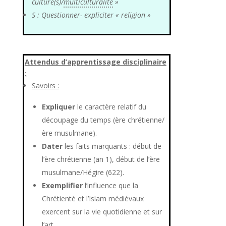
culture(s)/
multiculturalité
»
S : Questionner- expliciter « religion »
Attendus d’apprentissage disciplinaire
:
Savoirs :
Expliquer
le caractère relatif du
découpage du temps (ère chrétienne/
ère musulmane).
Dater
les faits marquants : début de
l’ère chrétienne (an 1), début de l’ère
musulmane/Hégire (622).
Exemplifier
l’influence que la
Chrétienté et l’Islam médiévaux
exercent sur la vie quotidienne et sur
l’art.