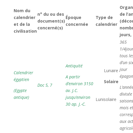
Organ
Nom du
n° du ou des
de l’a
calendrier
Époque
Type de
document(s)
(déco
et de la
concernée
calendrier
concerné(s)
nombr
civilisation
jours,
365
1/4jou
tous le
d’un si
Antiquité
jour
 Lunaire
Calendrier
épago
A partir
égyptien

Solaire
d’environ 3150
Doc 5, 7
L’année
(Egypte
av. J.C.

divisée
antique)
jusqu’environ
Lunisolaire
saisons
30 ap. J.-C.
mois et
corres
aux act
agricol