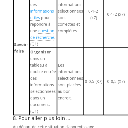
des
informations
informations
sélectionnées
0-1-2
0-1-2 (x7)
utiles
pour
sont
(x7)
répondre à
correctes et
une
question
complètes.
de recherche
.
(Q1)
Savoir-
faire
Organiser
dans un
tableau à
Les
double entrée
informations
des
sélectionnées
0-0,5 (X7)
0-0,5 (X7)
informations
sont placées
sélectionnées
au bon
dans un
endroit.
document.
(Q1)
8.
Pour aller plus loin …
Au départ de cette situation d’apprentissage,