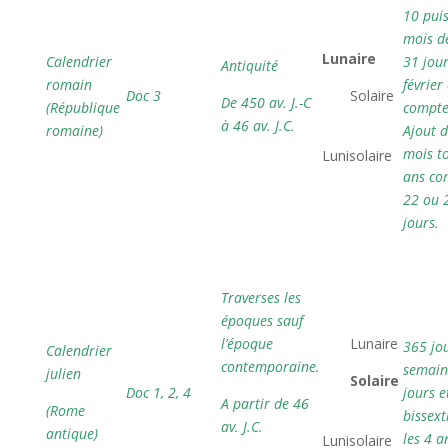
10 pui

mois d
Lunaire
Calendrier
31 jour
Antiquité
romain
février
Doc 3
 Solaire
De 450 av. J.-C
(République
compte
à 46 av. J.C.
romaine)
Ajout d

mois to
Lunisolaire
ans co
22 ou 
jours.
Traverses les
époques sauf
l’époque
 Lunaire
365 jou
Calendrier
contemporaine.
semain
julien

Solaire
Doc 1, 2, 4
jours e
A partir de 46
(Rome
bissext

av. J.C.
antique)
les 4 a
Lunisolaire