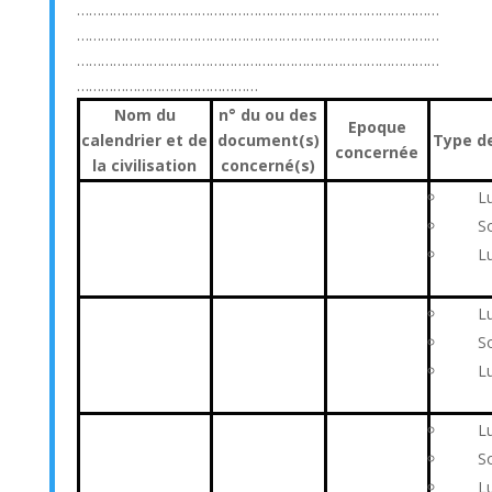
………………………………………………………………………………
………………………………………………………………………………
………………………………………………………………………………
………………………………………
Nom du
n° du ou des
Epoque
calendrier et de
document(s)
Type de
concernée
la civilisation
concerné(s)
 Lu
 Sol
 Lun
 Lu
 Sol
 Lun
 Lu
 Sol
 Lun