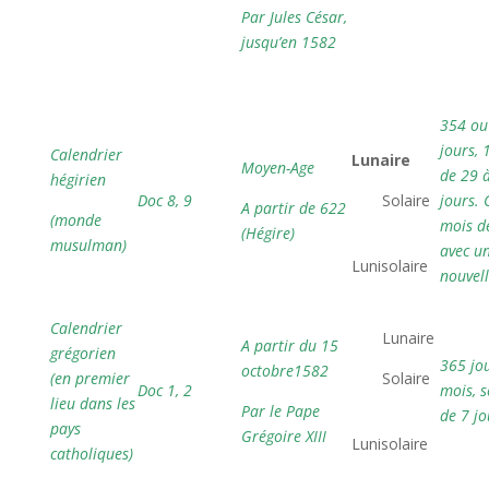
Par Jules César,
jusqu’en 1582
354 ou

jours, 
Calendrier
Lunaire
Moyen-Age
de 29 
hégirien
Doc 8, 9
 Solaire
jours.
A partir de 622
(monde
mois d
(Hégire)

musulman)
avec u
Lunisolaire
nouvell
Calendrier
 Lunaire
A partir du 15
grégorien
365 jou
octobre1582
(en premier
 Solaire
Doc 1, 2
mois, 
lieu dans les
Par le Pape
de 7 jo

pays
Grégoire XIII
Lunisolaire
catholiques)