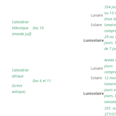
354 jou
ou 13 
 Lunaire
(tous l
Calendrier
 Solaire
lunaire
hébraïque
Doc 10
compr
(monde juif)

29 ou 
Lunisolaire
jours.
de 7 jo
Année 
jours
 Lunaire
Calendrier
compr
attique
 Solaire
12 moi
Doc 6 et 11
lunaire
(Grèce

jours 
antique)
Lunisolaire
jours, 
saison
355 o
377/37