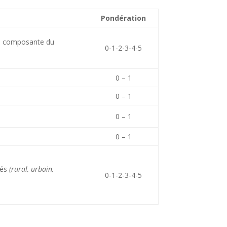
Pondération
 la composante du
0-1-2-3-4-5
0 – 1
0 – 1
0 – 1
0 – 1
cés
(rural, urbain,
0-1-2-3-4-5