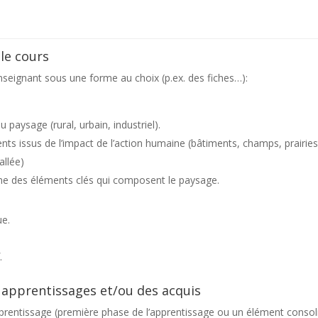
le cours
enseignant sous une forme au choix (p.ex. des fiches…):
 paysage (rural, urbain, industriel).
léments issus de l’impact de l’action humaine (bâtiments, champs, prai
allée)
omme des éléments clés qui composent le paysage.
ue.
.
s apprentissages et/ou des acquis
pprentissage (première phase de l’apprentissage ou un élément consol