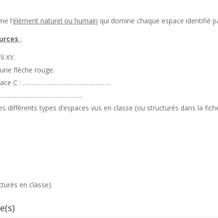
me l’
élément naturel ou humain
qui domine chaque espace identifié par
ources
:
il XY.
r une flèche rouge.
 l’espace C : ………………………………………….
ace D : ……………………………………….
s différents types d’espaces vus en classe (ou structurés dans la fiche 
turés en classe).
e(s)