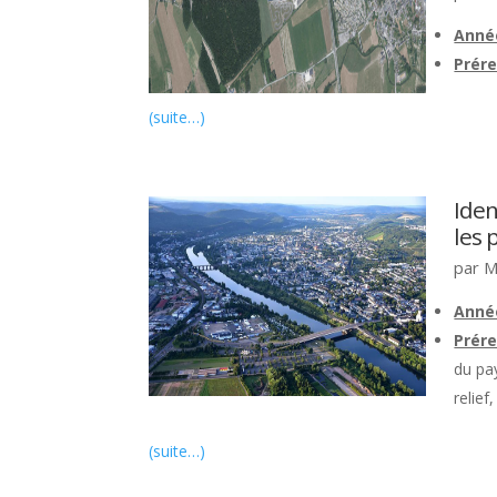
Anné
Prére
(suite…)
Iden
les 
par
M
Ann
Prér
du pay
relief
(suite…)