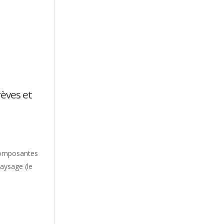
rèves et
es composantes
paysage (le