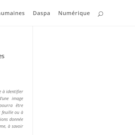
humaines
Daspa
Numérique
es
 à identifier
d’une image
pourra être
 feuille ou à
ctions donnée
ême, à savoir