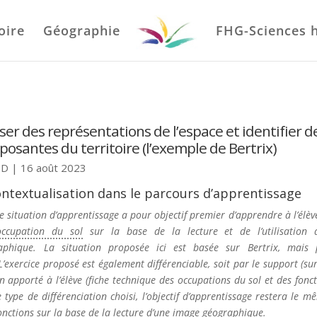
oire
Géographie
FHG-Sciences 
iser des représentations de l’espace et identifier d
osantes du territoire (l’exemple de Bertrix)
 D
|
16 août 2023
ontextualisation dans le parcours d’apprentissage
situation d’apprentissage a pour objectif premier d’apprendre à l’élève
occupation du sol
sur la base de la lecture et de l’utilisation 
aphique. La situation proposée ici est basée sur Bertrix, mais 
’exercice proposé est également différenciable, soit par le support (sur
ien apporté à l’élève (fiche technique des occupations du sol et des fon
ype de différenciation choisi, l’objectif d’apprentissage restera le m
onctions sur la base de la lecture d’une image géographique.