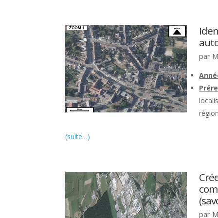
Iden
auto
par
M
Anné
Prére
locali
région
(suite…)
Crée
comp
(sav
par
M