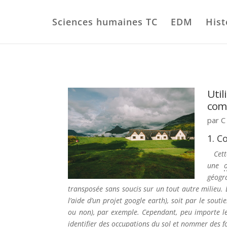
Sciences humaines TC
EDM
Hist
Util
comp
par
C
1. C
Cette 
une
géogr
transposée sans soucis sur un tout autre milieu. L
l’aide d’un projet google earth), soit par le sout
ou non), par exemple. Cependant, peu importe le t
identifier des occupations du sol et nommer des f