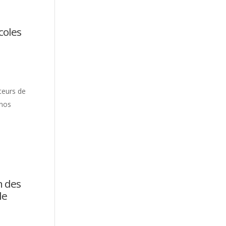
icoles
teurs de
 nos
n des
le