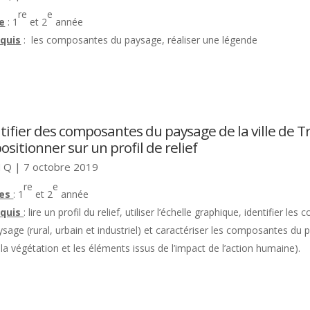
re
e
e
: 1
et 2
année
quis
: les composantes du paysage, réaliser une légende
tifier des composantes du paysage de la ville de T
positionner sur un profil de relief
 Q
|
7 octobre 2019
re
e
ées
: 1
et 2
année
equis
: lire un profil du relief, utiliser l’échelle graphique, identifier l
sage (rural, urbain et industriel) et caractériser les composantes du 
, la végétation et les éléments issus de l’impact de l’action humaine).