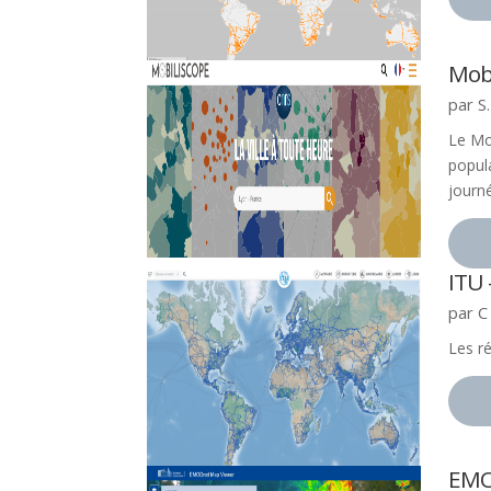
Mob
par
S.
Le Mob
popula
journ
ITU
par
C
Les r
EMO