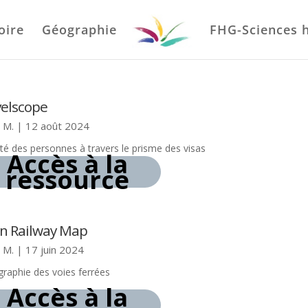
oire
Géographie
FHG-Sciences 
velscope
. M.
|
12 août 2024
ité des personnes à travers le prisme des visas
Accès à la
ressource
n Railway Map
. M.
|
17 juin 2024
graphie des voies ferrées
Accès à la