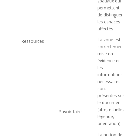
spatiaux qui
permettent
de distinguer
les espaces
affectés
La zone est
Ressources
correctement
mise en
évidence et
les
informations
nécessaires
sont
présentes sur
le document
(titre, échelle,
Savoir-faire
légende,
orientation).
La notion de