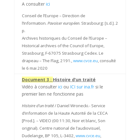
A consulter
ici
Conseil de l’Europe – Direction de
l’Information.
Pavoiser européen
. Strasbourg: [s.d.]. 2
p.
Archives historiques du Conseil de l’Europe –
Historical archives of the Council of Europe,
Strasbourg, F-67075 Strasbourg Cedex. Le
drapeau – The Flag, 2191.,
www.cvce.eu
, consulté
le 6 mai 2020
Document 3 :
Histoire d’un traité
Vidéo à consulter
ici
ou
ICI sur ina.fr
si le
premier lien ne fonctionne pas
Histoire d’un traité
/ Daniel Wronecki.- Service
d’information de la Haute Autorité de la CECA
[Prod.]. – VIDEO (00:11:30, Noir et blanc, Son
original). Centre national de l’audiovisuel,
Dudelange, BP 105, L-3402,
www.cvce.eu
,