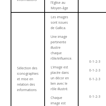
l’Eglise au
Moyen-âge
Les images
sont issues
de Gallica.
Une image
pertinente
illustre
chaque
rôle/influence.
0-1-2-3
L’image est
Sélection des
0-1-2-3
placée dans
iconographies
un décor en
et mise en
0-1-2-3
lien avec le
relation des
rôle illustré.
informations
0-1-2-3
Chaque
image est