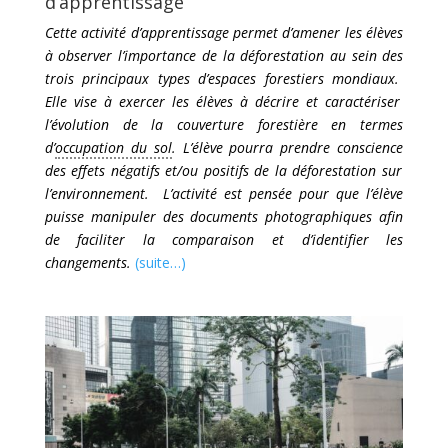
d’apprentissage
Cette activité d’apprentissage permet d’amener les élèves
à observer l’im
portance
de la déforestation
au sein de
s
trois
principaux
types d’espaces
f
oresti
er
s
mondia
ux
.
Elle vise à exercer les élèves à décrire
et caractériser
l’
évolution
de la couverture forestière en termes
d’
occupation du sol
.
L
’élève p
ourra prendre
conscience
des effets négatifs et/ou positifs
de
la déforestation sur
l’environnement
.
L’activité est pensée pour que l’élève
puisse manipuler des documents photographiques afin
de faciliter la comparaison et d’identifier les
changements.
(suite…)