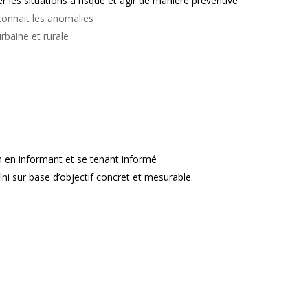
ier les situations à risque et agir de manière préventive
reconnait les anomalies
urbaine et rurale
n en informant et se tenant informé
ini sur base d’objectif concret et mesurable.