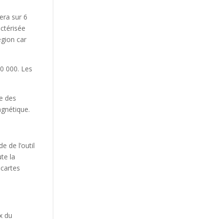
era sur 6
actérisée
égion car
10 000. Les
e des
agnétique.
 de l’outil
te la
 cartes
ux du