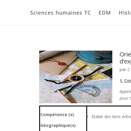
Sciences humaines TC
EDM
Hist
Orie
d’ex
par
C
1. Co
Appel
pour 
Compétence (s)
Etablir des liens en
Géographique(s)