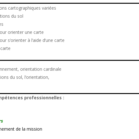
ions cartographiques variées
tions du sol
ces
pour
o
rienter une carte
pour
s’o
rienter
à l’aide d’
une carte
 carte
onnement, orientation cardinale
ions du sol, l’orientation,
ompétences professionnelles :
ers
onnement de la mission