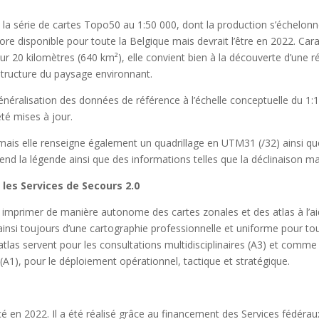
e la série de cartes Topo50 au 1:50 000, dont la production s’échelonn
e disponible pour toute la Belgique mais devrait l’être en 2022. Car
 20 kilomètres (640 km²), elle convient bien à la découverte d’une r
structure du paysage environnant.
énéralisation des données de référence à l’échelle conceptuelle du 1:
té mises à jour.
ais elle renseigne également un quadrillage en UTM31 (/32) ainsi qu
d la légende ainsi que des informations telles que la déclinaison m
les Services de Secours 2.0
imprimer de manière autonome des cartes zonales et des atlas à l’aide
ainsi toujours d’une cartographie professionnelle et uniforme pour tou
 atlas servent pour les consultations multidisciplinaires (A3) et comme
), pour le déploiement opérationnel, tactique et stratégique.
ancé en 2022. Il a été réalisé grâce au financement des Services fédéra