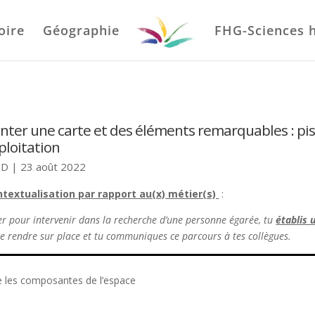
oire
Géographie
FHG-Sciences 
nter une carte et des éléments remarquables : pi
ploitation
 D
|
23 août 2022
ntextualisation par rapport au(x) métier(s)
:
er pour intervenir
dans la recherche d’une personne égarée, tu
établis 
te rendre
s
ur place et tu communiques ce parcours à tes collègues
.
tre les composantes de l’espace