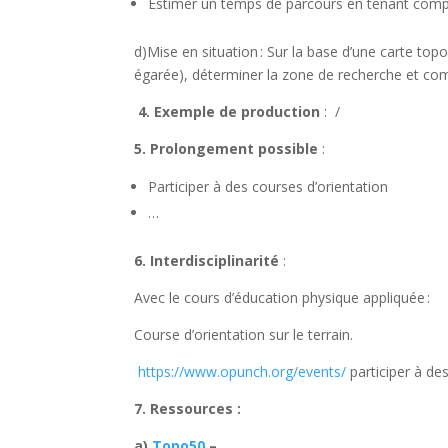
Estimer un temps de parcours en tenant compt
d)Mise en situation : Sur la base d’une carte to
égarée), déterminer la zone de recherche et com
4. Exemple de production
:
/
5. Prolongement possible
:
Participer à des courses d’orientation
…
6.
Interdisciplinarité
:
Avec le cours d’éducation physique appliquée :
Course d’orientation sur le terrain.
https://www.opunch.org/events/
participer à de
7. Ressources :
a)
Topo50
–