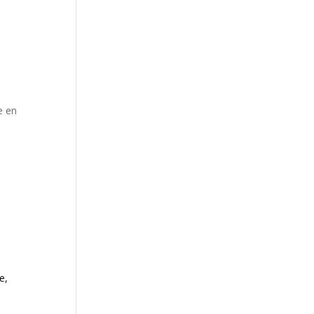
e en
e,