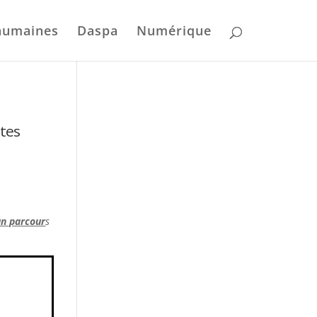
humaines
Daspa
Numérique
stes
un parcour
s