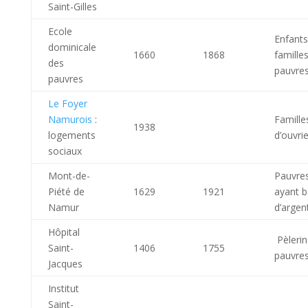
Saint-Gilles
Ecole
Enfant
dominicale
1660
1868
famille
des
pauvre
pauvres
Le Foyer
Namurois
:
Famille
1938
logements
d’ouvri
sociaux
Mont-de-
Pauvre
Piété de
1629
1921
ayant b
Namur
d’argen
Hôpital
Pèlerin
Saint-
1406
1755
pauvre
Jacques
Institut
Saint-