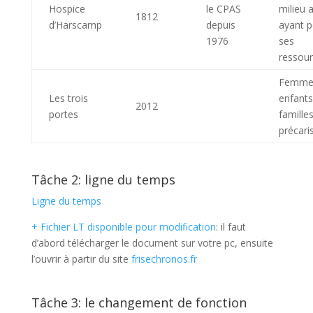
Hospice
le CPAS
milieu 
1812
d’Harscamp
depuis
ayant p
1976
ses
ressou
Femme
Les trois
enfants
2012
portes
famille
précari
Tâche 2: ligne du temps
Ligne du temps
+ Fichier LT disponible pour modification
: il faut
d’abord télécharger le document sur votre pc, ensuite
l’ouvrir à partir du site
frisechronos.fr
Tâche 3: le changement de fonction