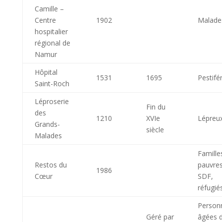
Camille –
Centre
1902
Malade
hospitalier
régional de
Namur
Hôpital
1531
1695
Pestifé
Saint-Roch
Léproserie
Fin du
des
1210
XVIe
Lépreu
Grands-
siècle
Malades
Famille
Restos du
pauvres
1986
Cœur
SDF,
réfugié
Person
Géré par
âgées 