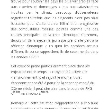
trouvé pour soutenir les pays les plus vulnérables face
aux « pertes et dommages » dus aux catastrophes
induites par le climat, beaucoup d’observateurs
regrettent toutefois que les dirigeants n’ont pas saisi
l’occasion pour s’entendre sur l’élimination progressive
des combustibles fossiles, pointés comme une des
causes principales de la crise climatique. Comment,
depuis un demi-siècle, la jeunesse prend-elle part à la
réflexion climatique ? En quoi les combats actuels
diffèrent-ils ou se rapprochent-ils de ceux menés dans
les années 1970 ?
Cet exercice prend particulièrement place dans les
enjeux de notre temps : « citoyenneté active » et
« environnement », et rejoint le moment-clé :
économie et société à partir de la seconde moitié du
XXème siècle. Il peut s’inscrire dans le cours de FHG
ème
ème
5
ou Histoire 6
.
Remarque : cette situation d’apprentissage a choisi de
se concentrer sur la jeunesse et non sur la totalité de