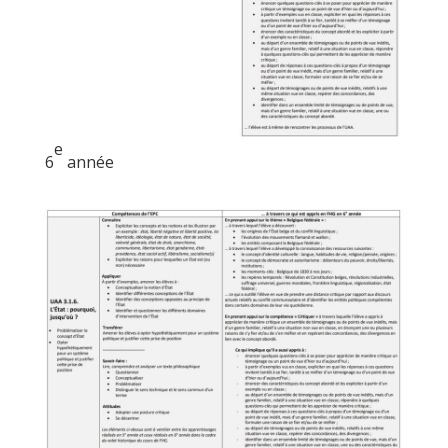
e
6
année