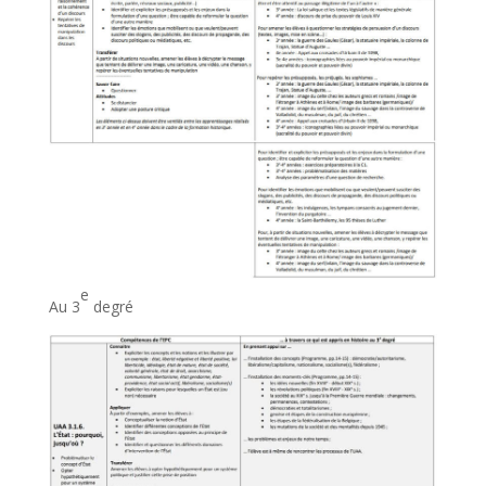
e
Au 3
degré