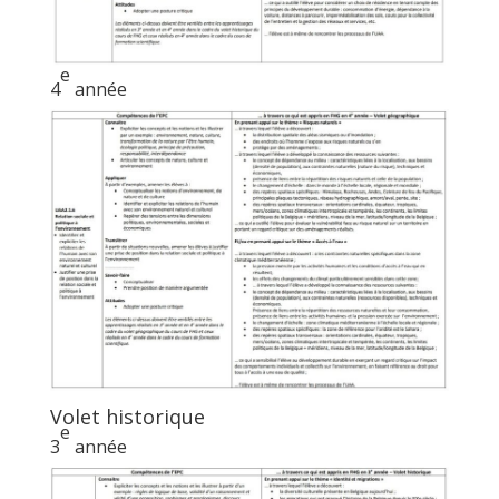
e
4
année
Volet historique
e
3
année