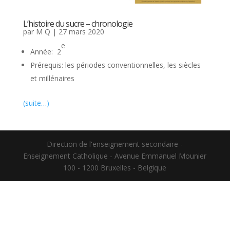
L’histoire du sucre – chronologie
par
M Q
|
27 mars 2020
e
Année: 2
Prérequis: les périodes conventionnelles, les siècles
et millénaires
(suite…)
Direction de l'enseignement secondaire -
Enseignement Catholique - Avenue Emmanuel Mounier
100 - 1200 Bruxelles - Belgique