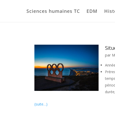
Sciences humaines TC
EDM
Hist
Situ
par
M
Année
Prére
temps
périod
durée
(suite…)