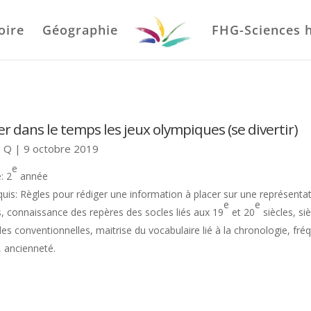
oire
Géographie
FHG-Sciences 
er dans le temps les jeux olympiques (se divertir)
 Q
|
9 octobre 2019
e
: 2
année
quis: Règles pour rédiger une information à placer sur une représenta
e
e
, connaissance des repères des socles liés aux 19
et 20
siècles, siè
es conventionnelles, maitrise du vocabulaire lié à la chronologie, fré
, ancienneté.