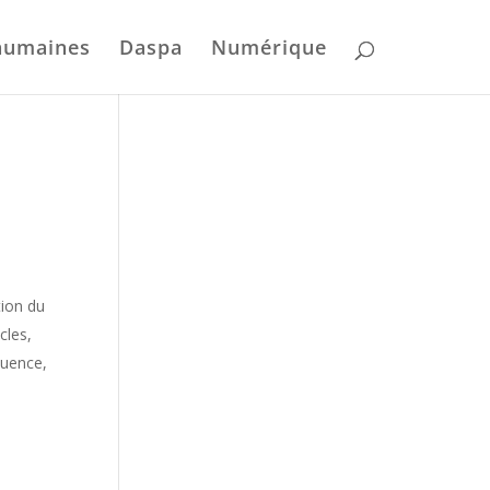
humaines
Daspa
Numérique
tion du
cles,
quence,