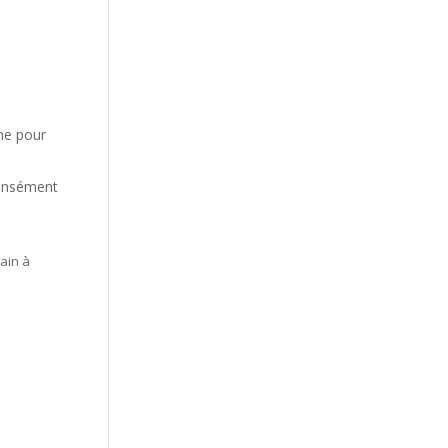
nne pour
 densément
ain à