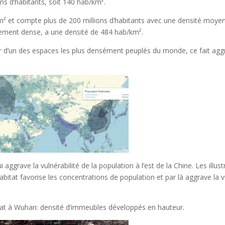
ns d’habitants, soit 140 hab/km².
m² et compte plus de 200 millions d’habitants avec une densité moye
rement dense, a une densité de 484 hab/km².
ur d’un des espaces les plus densément peuplés du monde, ce fait agg
 aggrave la vulnérabilité de la population à l’est de la Chine. Les illust
itat favorise les concentrations de population et par là aggrave la vu
bitat à Wuhan: densité d’immeubles développés en hauteur.