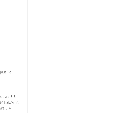
plus, le
couvre 3,8
334 hab/km².
vre 3,4