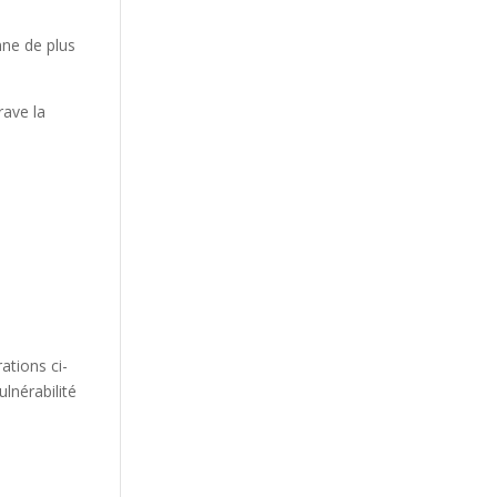
nne de plus
rave la
rations ci-
lnérabilité