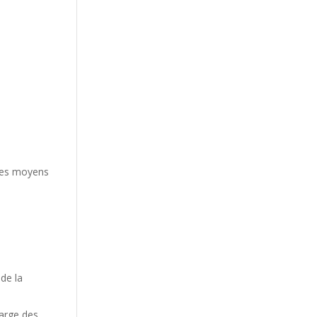
 les moyens
 de la
harge des