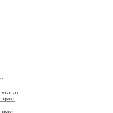
Les
 relever des
ccupation
cupation