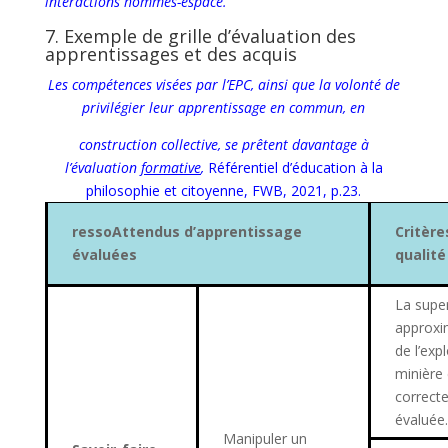
interactions hommes-espace.
7. Exemple de grille d’évaluation des
apprentissages et des acquis
Les compétences visées par l’EPC, ainsi que la volonté de
privilégier leur apprentissage en commun, en
construction collective, se prêtent davantage à
l’évaluation
formative
,
Référentiel d’éducation à la
philosophie et citoyenne, FWB, 2021, p.23.
ressoAttendus d’apprentissage
Critère
évaluées
qualité
La super
approxi
de l’exp
minière 
correct
évaluée.
Manipuler un