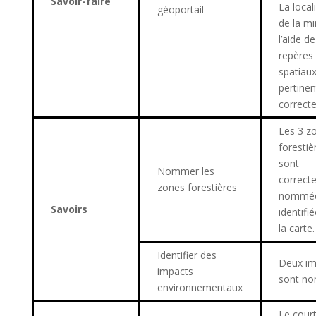
Savoir-faire
La local
géoportail
de la mi
l’aide de
repères
spatiau
pertinen
correcte
Les 3 z
forestiè
sont
Nommer les
correct
zones forestières
nommée
Savoirs
identifi
la carte.
Identifier des
Deux im
impacts
sont n
environnementaux
Le cour