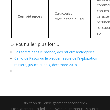
commen
contient
Caractériser
Compétences
caractér
l’occupation du sol
pertinen
l’occupa
sol.
5. Pour aller plus loin …
Les forêts dans le monde, des milieux anthropisés
Cerro de Pasco ou le prix démesuré de l’exploitation
minière, Justice et paix, décembre 2018.
…
Direction de l'enseignement secondaire -
Enseignement Catholique - Avenue Emmanuel Mounier