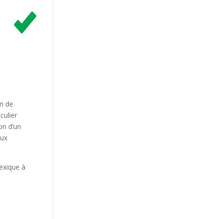
on de
culier
on d’un
aux
Mexique à