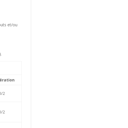
outs et/ou
.
ération
0/2
0/2