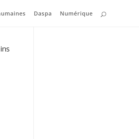
humaines
Daspa
Numérique
ains