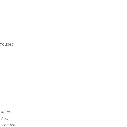
 groupes
sulter.
 (ces
e contient