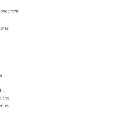
 abonnement
uches
la
t »,
ouche
er les