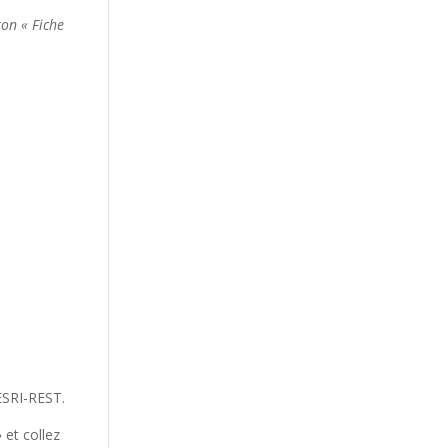
ton « Fiche
 ESRI-REST.
 et collez