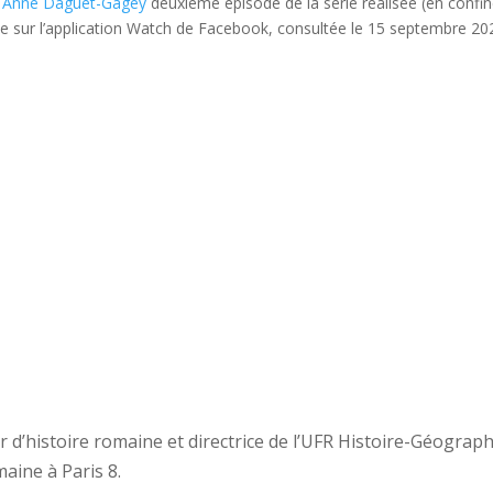
r Anne Daguet-Gagey
d
euxième épisode de la série réalisée (en confi
usée sur l’application Watch de Facebook, consultée le 15 septembre 20
 d’histoire romaine et directrice de l’UFR Histoire-Géograph
aine à Paris 8.