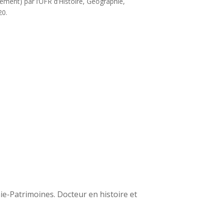
nement) par l’UFR d’Histoire, Géographie,
20.
ie-Patrimoines. Docteur en histoire et