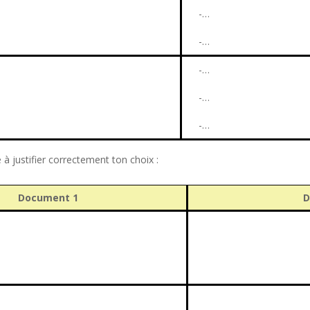
-…
-…
-…
-…
-…
 à justifier correctement ton choix :
Document 1
D