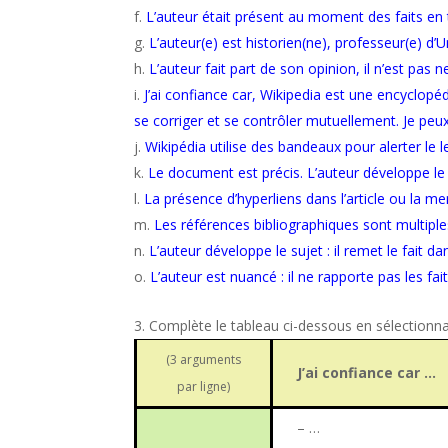
L’auteur était présent au moment des faits en t
L’auteur(e) est historien(ne), professeur(e) d’U
L’auteur fait part de son opinion, il n’est pas
J’ai confiance car, Wikipedia est une encyclopé
se corriger et se contrôler mutuellement. Je peux 
Wikipédia utilise des bandeaux pour alerter le
Le document est précis. L’auteur développe le 
La présence d’hyperliens dans l’article ou la 
Les références bibliographiques sont multiple
L’auteur développe le sujet : il remet le fait d
L’auteur est nuancé : il ne rapporte pas les fai
Complète le tableau ci-dessous en sélection
(3 arguments
J’ai confiance car …
par ligne)
– …