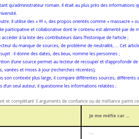
ant qu’administrateur romain. Il était au plus près des informations qu’
niversité.
 neutre. Il utilise des « !!!! », des propos orientés comme « massacre 
die participative et collaborative dont le contenu est alimenté par de 
accéder à la liste des contributeurs dans l’historique de l’article ;
 lecteur du manque de sources, de problème de neutralité, … Cet articl
sujet : il donne des dates, des lieux, nomme les personnes ;
mention d’une source permet au lecteur de recouper et d’approfondir d
s, variées et mises à jour (recherches récentes);
ans son contexte plus large, il compare différentes sources, différents 
ts d’un seul auteur, il questionne les informations relatées ;
nant et complétant 3 arguments de confiance ou de méfiance parmi c
Je me méfie car …
-…