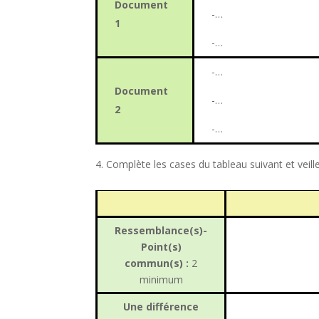
Document
-…
1
-…
-…
Document
-…
2
-…
Complète les cases du tableau suivant et veille
Ressemblance(s)-
Point(s)
commun(s) :
2
minimum
Une différence