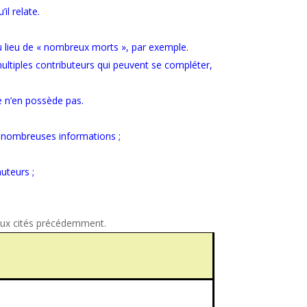
il relate.
» ou lieu de « nombreux morts », par exemple.
multiples contributeurs qui peuvent se compléter,
e n’en possède pas.
e nombreuses informations ;
auteurs ;
eux cités précédemment.