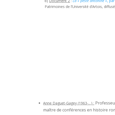
b)
Document 2
:
La « peste antonine »
,
pa
Patrimoines de l’Université d’Artois, diff
Professeur
Anne Daguet-Gagey (1963-…) :
maître de conférences en histoire rom