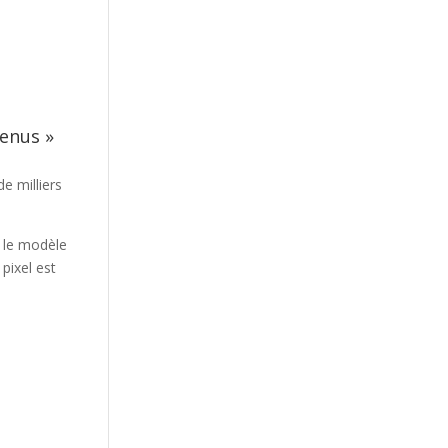
tenus »
e milliers
t le modèle
pixel est