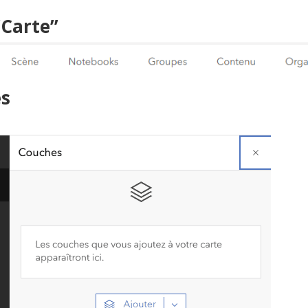
“Carte”
es
”