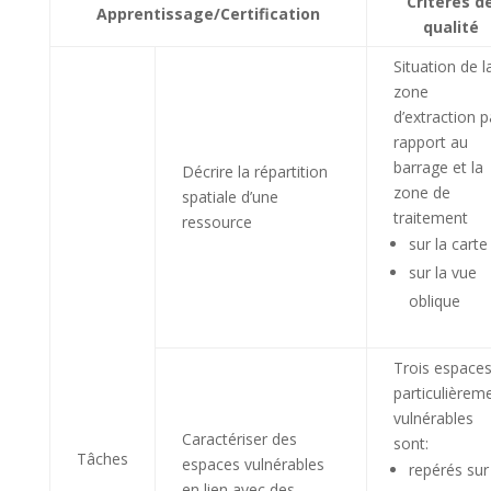
Critères d
Apprentissage/Certification
qualité
Situation de l
zone
d’extraction p
rapport au
barrage et la
Décrire la répartition
zone de
spatiale d’une
traitement
ressource
sur la carte
sur la vue
oblique
Trois espace
particulièrem
vulnérables
Caractériser des
sont:
Tâches
espaces vulnérables
repérés sur
en lien avec des