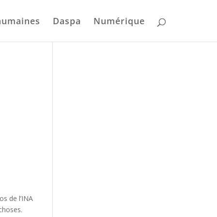
humaines
Daspa
Numérique
os de l’INA
 choses.