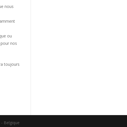
que nous
otamment
sque ou
s pour nos
ra toujours
 - Belgique