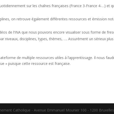
 quotidiennement sur les chaînes françaises (France 3-France 4-…) et 
iplines, on retrouve également différentes ressources et émission n
déos de l’INA que nous pouvons encore visualiser sous forme de fre
par niveaux, disciplines, types, thèmes, …. Assurément un sérieux plu
ateforme de multiple ressources utiles à l’apprentissage. Il nous faud
que » puisque cette ressource est française.
gnement Catholique - Avenue Emmanuel Mounier 100 - 1200 Bruxelles