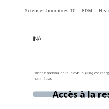
Sciences humaines TC
EDM
Hist
INA
L’Institut national de l’audiovisuel (INA) est ch
multimédias.
Accès à la r