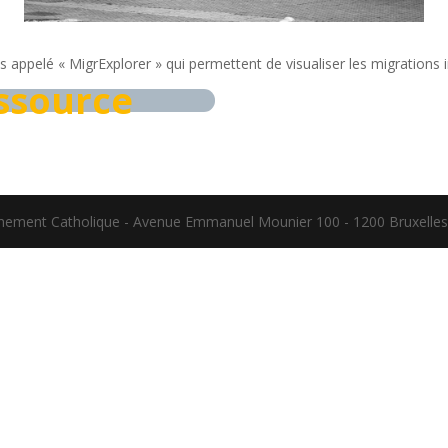
ils appelé « MigrExplorer » qui permettent de visualiser les migrations 
essource
gnement Catholique - Avenue Emmanuel Mounier 100 - 1200 Bruxelles