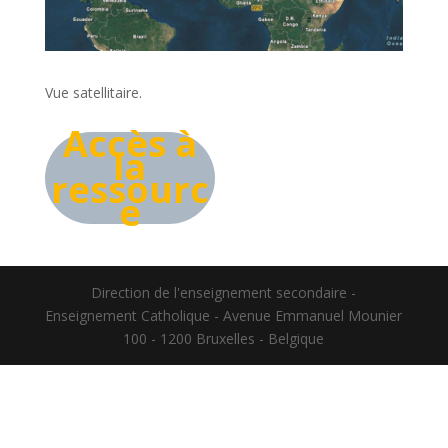
Vue satellitaire.
Accès à
la
ressourc
e
Direction de l'enseignement secondaire -
Enseignement Catholique - Avenue Emmanuel Mounier
100 - 1200 Bruxelles - Belgique