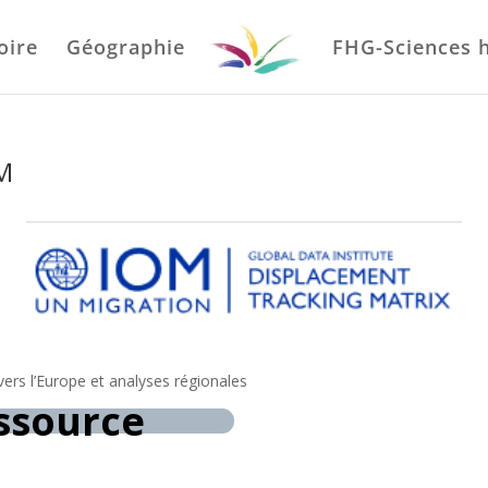
oire
Géographie
FHG-Sciences 
OM
vers l’Europe et analyses régionales
essource