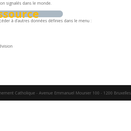
ion signalés dans le monde.
essource
ccéder à d’autres données définies dans le menu :
évision
gnement Catholique - Avenue Emmanuel Mounier 100 - 1200 Bruxelles