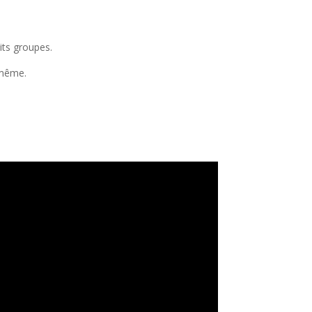
its groupes.
 même.