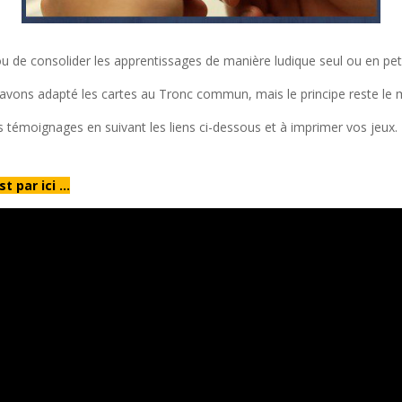
ou de consolider les apprentissages de manière ludique seul ou en pet
 avons adapté les cartes au Tronc commun, mais le principe reste le
les témoignages en suivant les liens ci-dessous et à imprimer vos jeux.
st par ici …