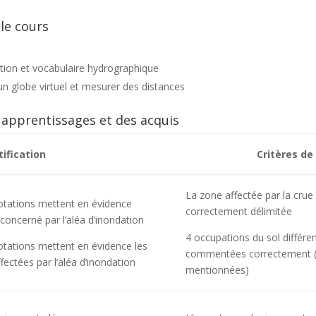
le cours
ation et vocabulaire hydrographique
un globe virtuel et mesurer des distances
s apprentissages et des acquis
ification
Critères de
La zone affectée par la crue
otations mettent en évidence
correctement délimitée
 concerné par l’aléa d’inondation
4 occupations du sol différe
tations mettent en évidence les
commentées correctement (r
fectées par l’aléa d’inondation
mentionnées)