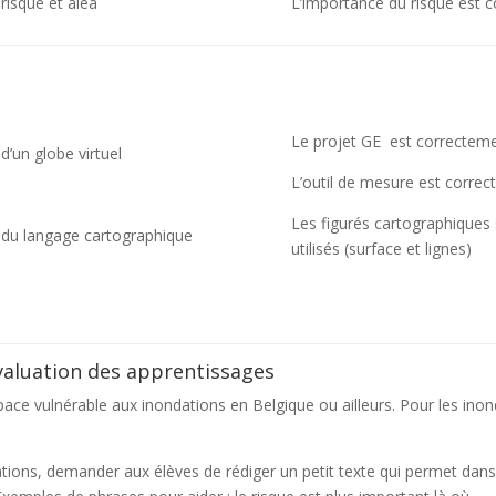
risque et aléa
L’importance du risque est c
Le projet GE est correcteme
 d’un globe virtuel
L’outil de mesure est correc
Les figurés cartographiques
 du langage cartographique
utilisés (surface et lignes)
’évaluation des apprentissages
space vulnérable aux inondations en Belgique ou ailleurs. Pour les ino
ons, demander aux élèves de rédiger un petit texte qui permet dans l