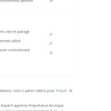
orrectement identifié
/4
nt créé et partagé
/1
tement utilisé
/1
 sont correctement
/2
ndations, voici 2 autres vidéos pour
Trooz
1 et
equel il apprécie l’importance du risque